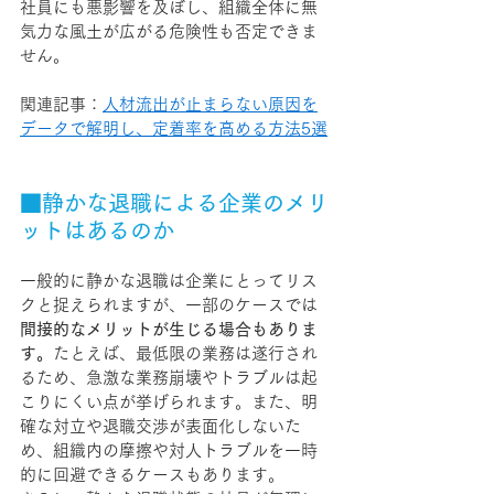
社員にも悪影響を及ぼし、組織全体に無
気力な風土が広がる危険性も否定できま
せん。
関連記事：
人材流出が止まらない原因を
データで解明し、定着率を高める方法5選
■静かな退職による企業のメリ
ットはあるのか
一般的に静かな退職は企業にとってリス
クと捉えられますが、一部のケースでは
間接的なメリットが生じる場合もありま
す。
たとえば、最低限の業務は遂行され
るため、急激な業務崩壊やトラブルは起
こりにくい点が挙げられます。また、明
確な対立や退職交渉が表面化しないた
め、組織内の摩擦や対人トラブルを一時
的に回避できるケースもあります。