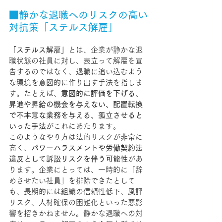
■静かな退職へのリスクの高い
対抗策「ステルス解雇」
「ステルス解雇」
とは、企業が静かな退
職状態の社員に対し、表立って解雇を宣
告するのではなく、退職に追い込むよう
な環境を意図的に作り出す手法を指しま
す。たとえば、
意図的に評価を下げる、
昇進や昇給の機会を与えない、配置転換
で不本意な業務を与える、孤立させると
いった手法
がこれにあたります。
このようなやり方は法的リスクが非常に
高く、
パワーハラスメントや労働契約法
違反として訴訟リスクを伴う可能性
があ
ります。企業にとっては、一時的に「辞
めさせたい社員」を排除できたとして
も、長期的には組織の信頼性低下、風評
リスク、人材確保の困難化といった悪影
響を招きかねません。静かな退職への対