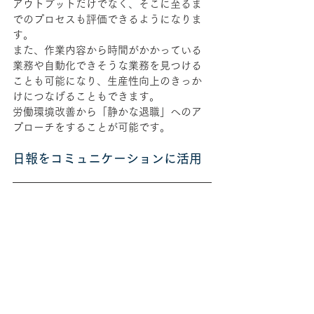
アウトプットだけでなく、そこに至るま
でのプロセスも評価できるようになりま
す。
また、作業内容から時間がかかっている
業務や自動化できそうな業務を見つける
ことも可能になり、生産性向上のきっか
けにつなげることもできます。
労働環境改善から「静かな退職」へのア
プローチをすることが可能です。
日報をコミュニケーションに活用
「静かな退職」における、
コミュニケー
ション不足は、
『
Eye“247” Work Smart 
Cloud
』
の
日報・月報を活用することで補
うことが可能です。
日報や月報では業務内容をタイムスケジ
ュールに登録することで確認ができ、グ
ラフで一日の働き方を定量的に分析し、
その日の働きを可視化することが出来ま