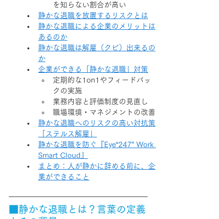
を知らない割合が高い
静かな退職を放置するリスクとは
静かな退職による企業のメリットは
あるのか
静かな退職は解雇（クビ）出来るの
か
企業ができる「静かな退職」対策
定期的な1on1やフィードバッ
クの実施
業務内容と評価制度の見直し
職場環境・マネジメントの改善
静かな退職へのリスクの高い対抗策
「ステルス解雇」
静かな退職を防ぐ『Eye“247” Work 
Smart Cloud』
まとめ：人が静かに辞める前に、企
業ができること
■静かな退職とは？言葉の定義