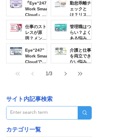
Cloud』
『Eye“247”
『Eye“247”
勤怠乖離チ
信」機能とは？ 深夜にいかがわしいサイ
URLカテゴ
Work Smart
Work Smart
ェックと
リー機能と
Cloud』を
Cloud』社
は？リスク
は？
活用！
員(管理者)マ
対策とシス
スタ設定
テム活用で
仕事のスト
管理職はつ
労務問題を
レスが原
らい？よく
解決！
因？メンタ
ある悩みと
ル不調・体
解決に効く5
調不良の社
つの時短術
Eye“247”
介護と仕事
員を早期発
Work Smart
を両立でき
見する方法
Cloudで判
ない悩みを
明した社員
『Eye“247”
の問題行動
1
/
3
Work Smart
事例10選！
Cloud』で
解決！
サイト内記事検索
​カテゴリ一覧