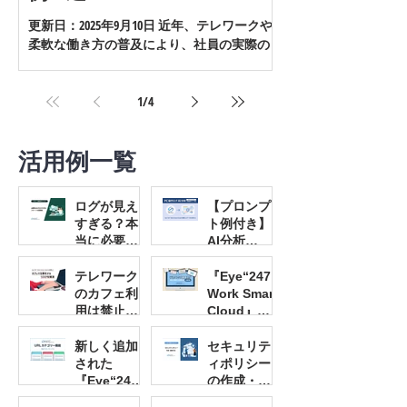
更新日：2025年9月10日 近年、テレワークや
柔軟な働き方の普及により、社員の実際の
勤務実態を把握することが難しくなってい
ます。その中で注目されているのが『
Eye“247” Work Smart Cloud 』です。 この記事
1
/
4
では、『Eye“247” Work Smart Cloud』を活用す
ることで明らかになった社員の問題行動を10
活用例一覧
の事例として紹介します。企業の管理職や
人事労務担当者の方にとって、労務リスク
や情報セキュリティ対策の参考になる内容
ログが見え
【プロンプ
です。 ※記事内で使用している画像は事実
すぎる？本
ト例付き】
をもとに作成しています。 目次 Eye“247”
当に必要な
AI分析
Work Smart Cloudとは 隠れ残業をしていた 活
情報だけを
×『Eye“247
躍した「勤怠乖離チェック」機能とは？ 就
絞り込む
” Work
テレワーク
『Eye“247”
業中にゲームをやっていた 活躍した「作業
『Eye“247”
Smart
のカフェ利
Work Smart
Work Smart
Cloud』可
ログ」とは？ 関係ない部署からの私信を発
用は禁止す
Cloud』デ
Cloud』の
視化したデ
べき？見え
スクトップ
見（セクハラ） 活躍した「作業ログアラー
ポリシー・
ータで情報
ないリスク
画像機能を
新しく追加
セキュリテ
ト」機能とは？ 日中にほとんど働いていな
権限設定マ
漏洩リスク
を「可視
活用！
された
ィポリシー
かった 活躍した「ヒートマップ」機能と
ニュアル
を見つける
化」で解決
『Eye“247”
の作成・運
は？ メモ帳に文字を入力するプログラムを
方法とは？
する方法
Work Smart
用に
組んでいた 活躍した「デスクトップ画像送