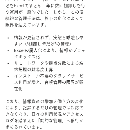
どをExcelでまとめ、年に数回棚卸しを行
う運用が一般的でした。しかし、この伝
統的な管理手法は、以下の変化によって
限界を迎えています。
情報が更新されず、実態と乖離しや
すい
（“棚卸し時だけ”の管理）
Excelの属人化
により、情報がブラッ
クボックス化
リモートワークや拠点分散による
端
末把握の難易度上昇
インストール不要のクラウドサービ
ス利用が増え、
台帳管理の限界
が顕
在化
つまり、情報資産の増加と働き方の変化
により、記録するだけの管理では対応で
きなくなり、日々の利用状況やアクセス
ログを踏まえた「動的な管理」へ移行が
求められています。