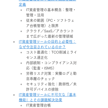
定義
IT資産管理の基本概念：整理・
管理・活用
従来の範囲（PC・ソフトウェ
ア台帳管理）と限界
クラウド／SaaS／アカウント
まで広がった最新の管理領域
IT資産管理ツールの目的と必要性：
なぜ今注目されているのか？
コスト最適化：TCO削減とライ
センス適正化
内部統制・コンプライアンス対
応（監査・ISMS）
労務リスク対策：実働ログと勤
怠乖離のチェック
セキュリティ強化：脆弱性／未
許可デバイスの排除
IT資産管理ツールに不可欠な「基本
機能」とその課題解決効果
IT資産管理台帳