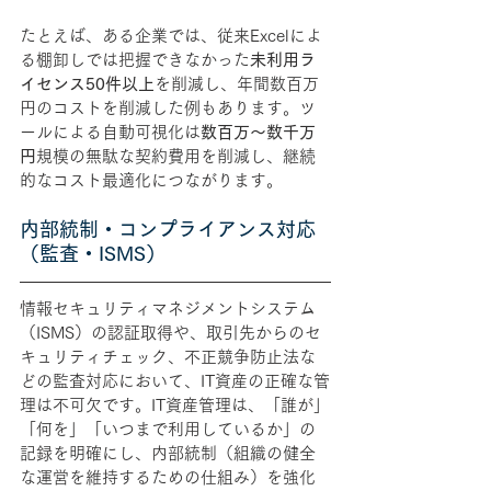
たとえば、ある企業では、従来Excelによ
る棚卸しでは把握できなかった
未利用ラ
イセンス50件以上
を削減し、年間数百万
円のコストを削減した例もあります。ツ
ールによる自動可視化は
数百万～数千万
円
規模の無駄な契約費用を削減し、継続
的なコスト最適化につながります。
内部統制・コンプライアンス対応
（監査・ISMS）
情報セキュリティマネジメントシステム
（ISMS）の認証取得や、取引先からのセ
キュリティチェック、不正競争防止法な
どの監査対応において、IT資産の正確な管
理は不可欠です。IT資産管理は、「誰が」
「何を」「いつまで利用しているか」の
記録を明確にし、内部統制（組織の健全
な運営を維持するための仕組み）を強化