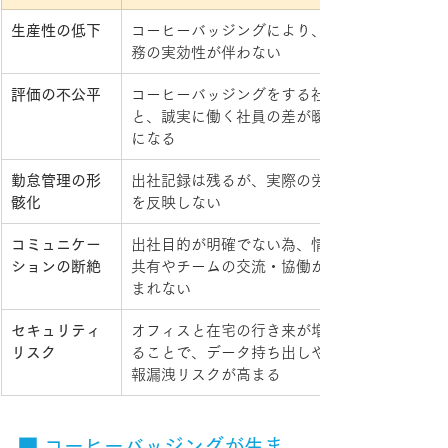
生産性の低下
コーヒーバッジングにより、業
務の実効性が伴わない
評価の不公平
コーヒーバッジングをする社員
と、誠実に働く社員の差が曖昧
になる
勤怠管理の形
出社記録は残るが、実際の労働
骸化
を反映しない
コミュニケー
出社目的が明確でない為、情報
ションの断絶
共有やチームの交流・協働が生
まれない
セキュリティ
オフィスと在宅の行き来が増え
リスク
ることで、データ持ち出しや情
報漏洩リスクが高まる
■ コーヒーバッジングが生ま