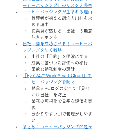
ーヒーバッジング」のリスクと弊害
コーヒーバッジングが生まれる理由
管理者が抱える懸念と出社を求
める理由
従業員が感じる「出社」の無意
味さとホンネ
出社回帰を成功させる！コーヒーバ
ッジングを防ぐ戦略
出社の「目的」を明確にする
成果に基づいた評価への移行
柔軟な勤務制度の設計
『Eye“247” Work Smart Cloud』で
コーヒーバッジングを防ぐ
勤怠とPCログの突合で「見せ
かけ出社」を防止
業務の可視化で公平な評価を実
現
分かりやすいUIで管理がしやす
い
まとめ：コーヒーバッジング問題か