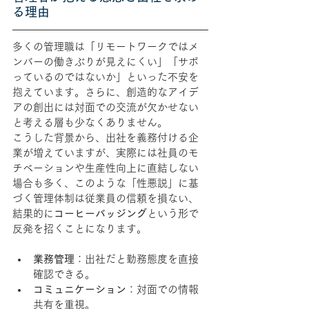
る理由
多くの管理職は「リモートワークではメ
ンバーの働きぶりが見えにくい」「サボ
っているのではないか」といった不安を
抱えています。さらに、創造的なアイデ
アの創出には対面での交流が欠かせない
と考える層も少なくありません。
こうした背景から、出社を義務付ける企
業が増えていますが、実際には社員のモ
チベーションや生産性向上に直結しない
場合も多く、このような「性悪説」に基
づく管理体制は従業員の信頼を損ない、
結果的に
コーヒーバッジング
という形で
反発を招くことになります。
業務管理
：出社だと勤務態度を直接
確認できる。
コミュニケーション
：対面での情報
共有を重視。