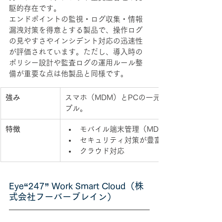
駆的存在です。
エンドポイントの監視・ログ収集・情報
漏洩対策を得意とする製品で、操作ログ
の見やすさやインシデント対応の迅速性
が評価されています。ただし、導入時の
ポリシー設計や監査ログの運用ルール整
備が重要な点は他製品と同様です。
強み
スマホ（MDM）とPCの一元管理に強く、画面
プル。
特徴
モバイル端末管理（MDM）に強い
セキュリティ対策が豊富
クラウド対応
Eye“247” Work Smart Cloud（株
式会社フーバーブレイン）