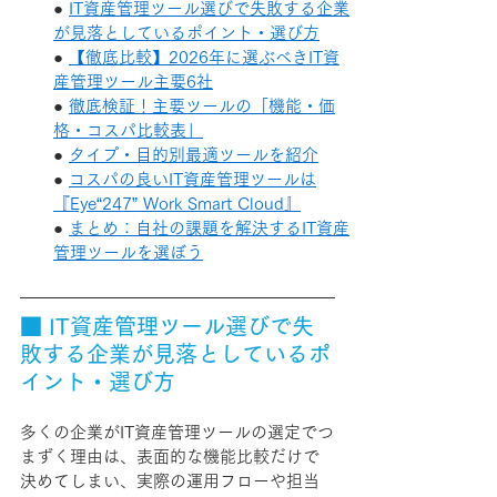
● 
IT資産管理ツール選びで失敗する企業
が見落としているポイント・選び方
● 
【徹底比較】2026年に選ぶべきIT資
産管理ツール主要6社
● 
徹底検証！主要ツールの「機能・価
格・コスパ比較表」
● 
タイプ・目的別最適ツールを紹介
● 
コスパの良いIT資産管理ツールは
『Eye“247” Work Smart Cloud』
● 
まとめ：自社の課題を解決するIT資産
管理ツールを選ぼう
■ IT資産管理ツール選びで失
敗する企業が見落としているポ
イント・選び方
多くの企業がIT資産管理ツールの選定でつ
まずく理由は、表面的な機能比較だけで
決めてしまい、実際の運用フローや担当