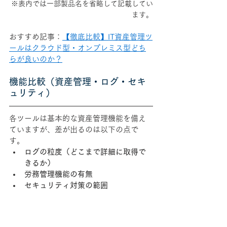
※表内では一部製品名を省略して記載してい
ます。
おすすめ記事：
【徹底比較】IT資産管理ツ
ールはクラウド型・オンプレミス型どち
らが良いのか？
機能比較（資産管理・ログ・セキ
ュリティ）
各ツールは基本的な資産管理機能を備え
ていますが、差が出るのは以下の点で
す。
ログの粒度（どこまで詳細に取得で
きるか）
労務管理機能の有無
セキュリティ対策の範囲
SKYSEAやLANSCOPEは「制御（守
り）」に強く、
Eye“247” Work Smart 