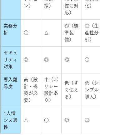
ン）
携）
握に対
化）
応）
業務分
◎（標
◎（生
析
○
△
準装
産性分
備）
析）
セキュ
リティ
◎
◎
◎
○
対策
導入難
高（設
中（ポ
低（す
低（シ
易度
計・構
リシー
ぐ使え
ンプル
築が必
設計あ
る）
導入）
要）
り）
1人情
シス適
△
○
◎
◎
性