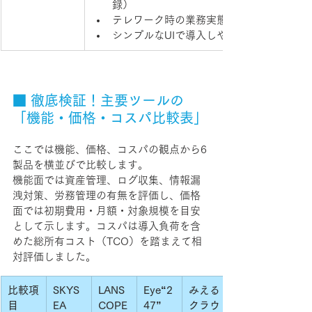
録）
テレワーク時の業務実態の把握
シンプルなUIで導入しやすい
■ 徹底検証！主要ツールの
「機能・価格・コスパ比較表」
ここでは機能、価格、コスパの観点から6
製品を横並びで比較します。
機能面では資産管理、ログ収集、情報漏
洩対策、労務管理の有無を評価し、価格
面では初期費用・月額・対象規模を目安
として示します。コスパは導入負荷を含
めた総所有コスト（TCO）を踏まえて相
対評価しました。
比較項
SKYS
LANS
Eye“2
みえる
目
EA
COPE
47” 
クラウ