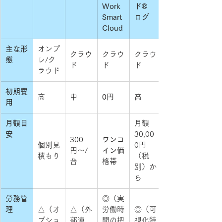
Work 
ド® 
Smart 
ログ
Cloud
主な形
オンプ
クラウ
クラウ
クラウ
態
レ/ク
ド
ド
ド
ラウド
初期費
高
中
0円
高
用
月額目
月額 
安
30,00
300
ワンコ
個別見
0円
円〜/
イン価
積もり
（税
台
格帯
別）か
ら
労務管
◎（実
理
△（オ
△（外
労働時
◎（可
プショ
部連
間の把
視化特