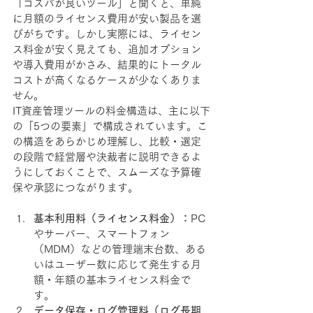
「コスパが良いツール」と聞くと、単純
に月額のライセンス費用が安い製品を選
びがちです。しかし実際には、ライセン
ス料金が安く見えても、追加オプション
や導入費用がかさみ、結果的にトータル
コストが高くなるケースが少なくありま
せん。
IT資産管理ツールの料金構造は、主に以下
の「5つの要素」で構成されています。こ
の構造をあらかじめ理解し、比較・選定
の段階で経営層や決裁者に説明できるよ
うにしておくことで、スムーズな予算確
保や承認につながります。
基本利用料（ライセンス料金）：
PC
やサーバー、スマートフォン
（MDM）などの管理端末台数、ある
いはユーザー数に応じて発生する月
額・年額の基本ライセンス料金で
す。
データ保存・ログ管理料（ログ長期