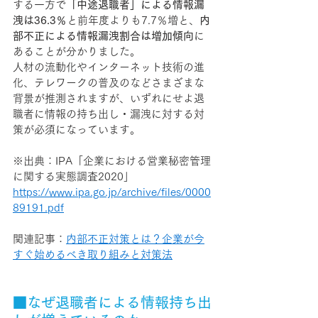
する一方で
「中途退職者」による情報漏
洩は36.3％
と前年度よりも7.7％増と、
内
部不正による情報漏洩割合は増加傾向
に
あることが分かりました。
人材の流動化やインターネット技術の進
化、テレワークの普及のなどさまざまな
背景が推測されますが、いずれにせよ退
職者に情報の持ち出し・漏洩に対する対
策が必須になっています。
※出典：IPA
「企業における営業秘密管理
に関する実態調査2020」
https://www.ipa.go.jp/archive/files/0000
89191.pdf
関連記事：
内部不正対策とは？企業が今
すぐ始めるべき取り組みと対策法
■なぜ退職者による情報持ち出