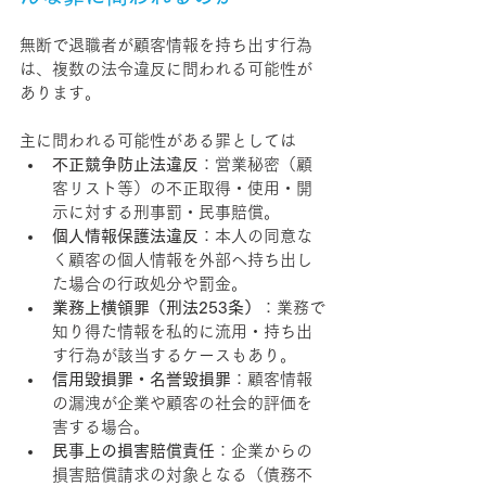
無断で退職者が顧客情報を持ち出す行為
は、複数の法令違反に問われる可能性が
あります。
主に問われる可能性がある罪としては
不正競争防止法違反
：営業秘密（顧
客リスト等）の不正取得・使用・開
示に対する刑事罰・民事賠償。
個人情報保護法違反
：本人の同意な
く顧客の個人情報を外部へ持ち出し
た場合の行政処分や罰金。
業務上横領罪（刑法253条）
：業務で
知り得た情報を私的に流用・持ち出
す行為が該当するケースもあり。
信用毀損罪・名誉毀損罪
：顧客情報
の漏洩が企業や顧客の社会的評価を
害する場合。
民事上の損害賠償責任
：企業からの
損害賠償請求の対象となる（債務不