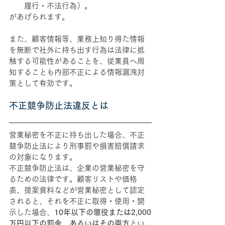
履行・不法行為）。
があげられます。
また、顧客情報等、業務上知り得た情報
を無断で社外に持ち出す行為は法律に抵
触する可能性があることを、従業員へ周
知することも内部不正による情報漏洩対
策として有効です。
不正競争防止法違反とは
営業秘密を不正に持ち出した場合、不正
競争防止法により刑事罰や損害賠償請求
の対象になります。
不正競争防止法は、企業の営業秘密を守
るための法律です。顧客リストや価格
表、提案資料などが営業秘密として認定
されると、それを不正に取得・使用・開
示した場合、
10年以下の懲役または2,000
万円以下の罰金、あるいはその両方
とい